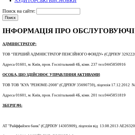
АУДИТОРСЬКІ ВИСНОВКИ
Поиск на сайте:
ІНФОРМАЦІЯ ПРО ОБСЛУГОВУЮЧІ
АДМІНІСТРАТОР:
ТОВ “ПЕРШИЙ АДМНІІСТРАТОР ПЕНСІЙНОГО ФОНДУ» (ЄДРПОУ 32922283), ліц
Адреса 01601, м. Київ, пров. Госпітальний 4Б, кімн. 237 тел.0445850916
ОСОБА, ЩО ЗДІЙСНЮЄ УПРАВЛІННЯ АКТИВАМИ
:
ТОВ ТОВ "КУА "РЕНОМЕ-2008" (ЄДРПОУ 35690759), ліцензія 17.12.2012 №11
Адреса 01601, м. Київ,
пров. Госпітальний 4Б
, кімн. 201 тел.0445851819
ЗБЕРІГАЧ:
АТ "Райффайзен банк" (ЄДРПОУ 14305909), ліцензія від 13.08.2013 АЕ263201,